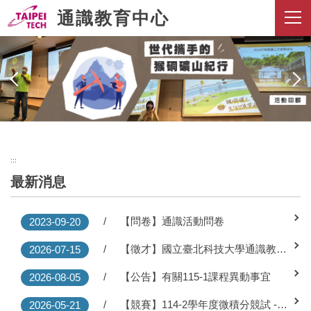
跳
通識教育中心
到
主
要
內
容
區
:::
最新消息
【問卷】通識活動問卷
2023-09-20
【徵才】國立臺北科技大學通識教育中心115學年第2學期誠徵專任教師1名
2026-07-15
【公告】有關115-1課程異動事宜
2026-08-05
【競賽】114-2學年度微積分競試 ---恭喜得獎同學
2026-05-21