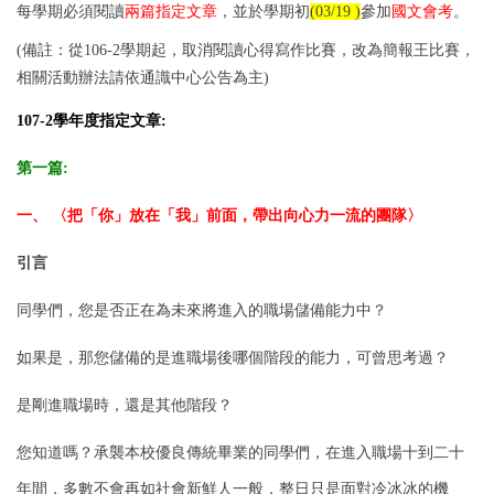
每學期必須閱讀
兩篇指定文章
，並於學期初
(03/19 )
參加
國文會考
。
(備註：從106-2學期起，取消閱讀心得寫作比賽，改為簡報王比賽，
相關活動辦法請依通識中心公告為主)
107-2學年度指定文章:
第一篇:
一、 〈把「你」放在「我」前面，帶出向心力一流的團隊〉
引言
同學們，您是否正在為未來將進入的職場儲備能力中？
如果是，那您儲備的是進職場後哪個階段的能力，可曾思考過？
是剛進職場時，還是其他階段？
您知道嗎？承襲本校優良傳統畢業的同學們，在進入職場十到二十
年間，多數不會再如社會新鮮人一般，整日只是面對冷冰冰的機