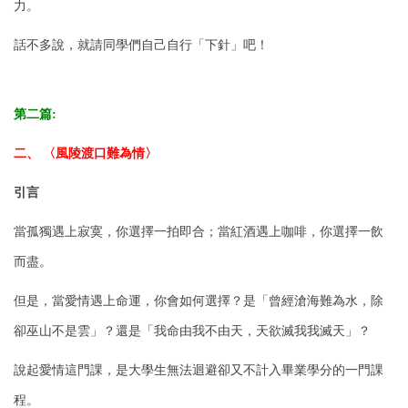
力。
話不多說，就請同學們自己自行「下針」吧！
第二篇:
二、 〈風陵渡口難為情〉
引言
當孤獨遇上寂寞，你選擇一拍即合；當紅酒遇上咖啡，你選擇一飲
而盡。
但是，當愛情遇上命運，你會如何選擇？是「曾經滄海難為水，除
卻巫山不是雲」？還是「我命由我不由天，天欲滅我我滅天」？
說起愛情這門課，是大學生無法迴避卻又不計入畢業學分的一門課
程。